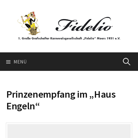
Springe
zum
Inhalt
Suchen
MENÜ
nach:
Prinzenempfang im „Haus
Engeln“