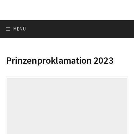
Springe
zum
Inhalt
Suchen
MENÜ
nach:
Prinzenproklamation 2023