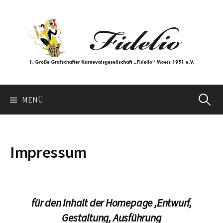
Springe
zum
Inhalt
Suchen
MENÜ
nach:
Impressum
für den Inhalt der Homepage ,
Entwurf,
Gestaltung, Ausführung