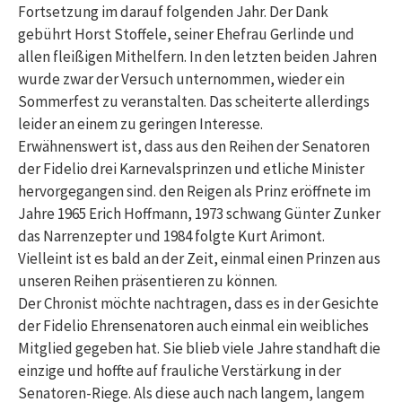
Fortsetzung im darauf folgenden Jahr. Der Dank
gebührt Horst Stoffele, seiner Ehefrau Gerlinde und
allen fleißigen Mithelfern. In den letzten beiden Jahren
wurde zwar der Versuch unternommen, wieder ein
Sommerfest zu veranstalten. Das scheiterte allerdings
leider an einem zu geringen Interesse.
Erwähnenswert ist, dass aus den Reihen der Senatoren
der Fidelio drei Karnevalsprinzen und etliche Minister
hervorgegangen sind. den Reigen als Prinz eröffnete im
Jahre 1965 Erich Hoffmann, 1973 schwang Günter Zunker
das Narrenzepter und 1984 folgte Kurt Arimont.
Vielleint ist es bald an der Zeit, einmal einen Prinzen aus
unseren Reihen präsentieren zu können.
Der Chronist möchte nachtragen, dass es in der Gesichte
der Fidelio Ehrensenatoren auch einmal ein weibliches
Mitglied gegeben hat. Sie blieb viele Jahre standhaft die
einzige und hoffte auf frauliche Verstärkung in der
Senatoren-Riege. Als diese auch nach langem, langem