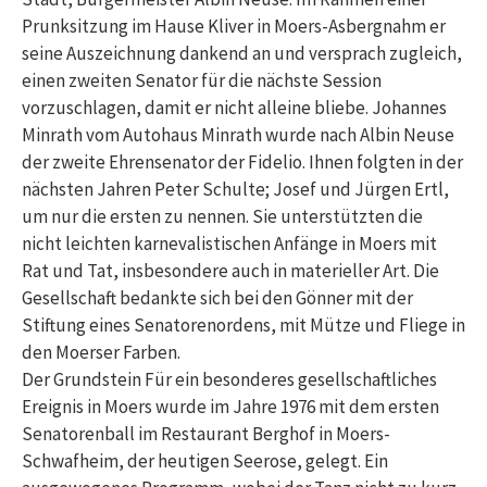
Prunksitzung im Hause Kliver in Moers-Asbergnahm er
seine Auszeichnung dankend an und versprach zugleich,
einen zweiten Senator für die nächste Session
vorzuschlagen, damit er nicht alleine bliebe. Johannes
Minrath vom Autohaus Minrath wurde nach Albin Neuse
der zweite Ehrensenator der Fidelio. Ihnen folgten in der
nächsten Jahren Peter Schulte; Josef und Jürgen Ertl,
um nur die ersten zu nennen. Sie unterstützten die
nicht leichten karnevalistischen Anfänge in Moers mit
Rat und Tat, insbesondere auch in materieller Art. Die
Gesellschaft bedankte sich bei den Gönner mit der
Stiftung eines Senatorenordens, mit Mütze und Fliege in
den Moerser Farben.
Der Grundstein Für ein besonderes gesellschaftliches
Ereignis in Moers wurde im Jahre 1976 mit dem ersten
Senatorenball im Restaurant Berghof in Moers-
Schwafheim, der heutigen Seerose, gelegt. Ein