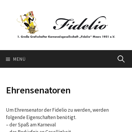
Springe
zum
Inhalt
Suchen
MENÜ
nach:
Ehrensenatoren
Um Ehrensenator der Fidelio zu werden, werden
folgende Eigenschaften benötigt.
– der Spaß am Karneval
– das Bedürfnis an Geselligkeit